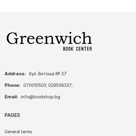
Address:
бул. Витоша № 37
Phone:
070010503; 029508337;
Email:
info@bookshop.bg
PAGES
General terms