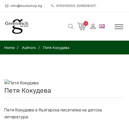
info@bookshop.bg
070010503; 029508337;
0
Home
Authors
Петя Кокудева
Петя Кокудева
Петя Кокудева
е българска писателка на детска
литература.