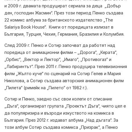
и 2009 г. двамата продуцират сериала за деца „Добър
ден, господин Жасмин“. През този период Пенко създава
22 комикс албума за британското издателство „The
Salariya Book House“. Книги от поредицата излизат в
България, Турция, Чехия, Германия, Бразилия и Колумбия.
След 2009 г. Пенко и Сотир започват да работят над
поредица от анимационни филми – „Дорога“, „Керата“,
„Орбис“, „Вектор и Лектор“, „Имаго“, „Противогаз“ и
„Лабиринтът“. През 2011 г. Пенко продуцира телевизионния
филм „Жълто куче“ по сценарий на Сотир Гелев и Мария
Николова, а Сотир създава авторския анимационен филм
„Пилета“ (римейк на „Пилето“ от 1982 г.).
Сотир и Пенко, заедно със свои колеги от списание
„Дъга“, организират групата „Проектът Дъга“, чиято цел е
да популяризира и възроди изкуството на комикса в
България. През 2012 г. издават албума „Над дъгата“. За
този албум Сотир създава комикса „Призрак“, а Пенко