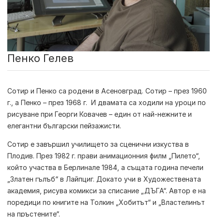
Пенко Гелев
Сотир и Пенко
са родени в Асеновград. Сотир – през 1960
г., а Пенко – през 1968 г. И двамата са ходили на уроци по
рисуване при Георги Ковачев – един от най-нежните и
елегантни български пейзажисти.
Сотир е завършил училището за сценични изкуства в
Плодив. През 1982 г. прави анимационния филм „Пилето“,
който участва в Берлинале 1984, а същата година печели
„Златен гълъб“ в Лайпциг. Докато учи в Художествената
академия, рисува комикси за списание „ДЪГА“. Автор е на
поредици по книгите на Толкин „Хобитът“ и „Властелинът
на пръстените“.