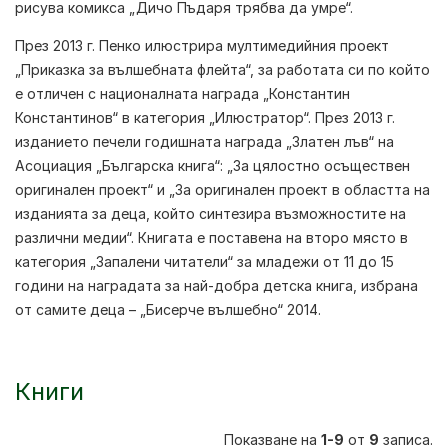
рисува комикса „Дичо Пъдаря трябва да умре“.
През 2013 г. Пенко илюстрира мултимедийния проект
„Приказка за вълшебната флейта“, за работата си по който
е отличен с националната награда „Константин
Константинов“ в категория „Илюстратор“. През 2013 г.
изданието печели годишната награда „Златен лъв“ на
Асоциация „Българска книга“: „За цялостно осъществен
оригинален проект“ и „За оригинален проект в областта на
изданията за деца, който синтезира възможностите на
различни медии“. Книгата е поставена на второ място в
категория „Запалени читатели“ за младежи от 11 до 15
години на наградата за най-добра детска книга, избрана
от самите деца – „Бисерче вълшебно“ 2014.
Книги
Показване на
1-9
от
9
записа.