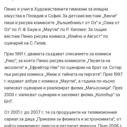
Пенко е учил в Художествените гимназии за изящни
изкуства в Пловдив и София. За детския вестник „Венче“
пише и рисува комиксите „Вълшебникът от Оз“ и „Озма от
Оз“ по Л. Ф. Баум и „Маугли“ по Р. Киплинг. За същия
вестник Пенко рисува комикса „Илийчо и Август“ по
сценарий на С. Гелев.
През 1991 г. двамата създават списанието за комикси
„Рикс“, за което Пенко рисува комиксите „Песента на
аксолите“ и „Ефрейтор Нек“ по сценарии на брат си. Сотир
пък рисува комикса „Жмак и тайната на пиргите“. През 1997
г. издават албум с комикса „Маугли“, а година по-късно
написват сценария и реализират филма „Магьосници“. През
2000 г. написват сценария и заснемат филма „Колобър“ за
БНТ.
От 2001 г. до 2007 г. те са продуценти на телевизионния
сериал за деца „Приказки за физиката и астрономията“, от
който реализират двеста и петдесет епизода. През 2008 г.