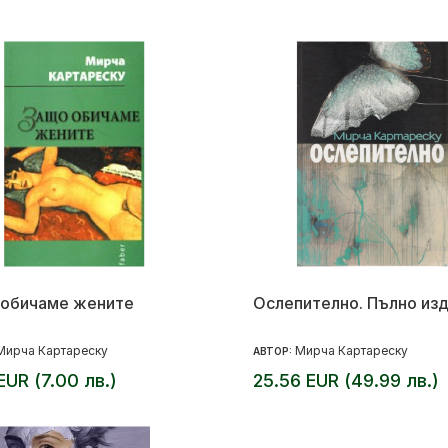
 обичаме жените
Ослепително. Пълно из
Мирча Картареску
Мирча Картареску
АВТОР:
EUR (7.00 лв.)
25.56 EUR (49.99 лв.)