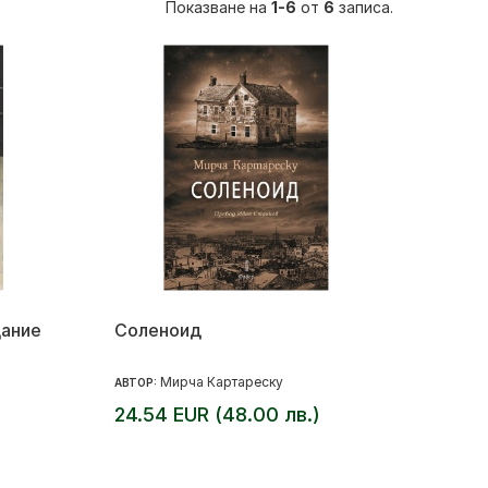
Показване на
1-6
от
6
записа.
дание
Соленоид
Мирча Картареску
АВТОР:
24.54 EUR (48.00 лв.)