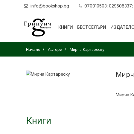
info@bookshop.bg
070010503; 029508337;
КНИГИ
БЕСТСЕЛЪРИ
ИЗДАТЕЛ
Начало
Автори
Мирча Картареску
Мирч
Мирча К
Книги