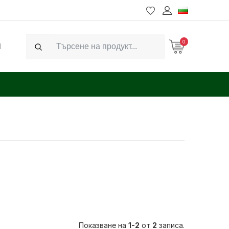
0
Ч
Search
Показване на
1-2
от
2
записа.