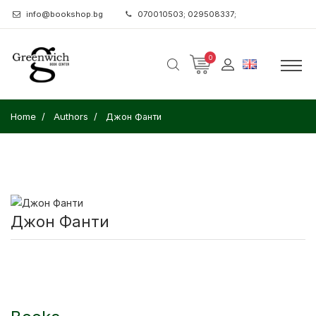
info@bookshop.bg
070010503; 029508337;
0
Home
Authors
Джон Фанти
Джон Фанти