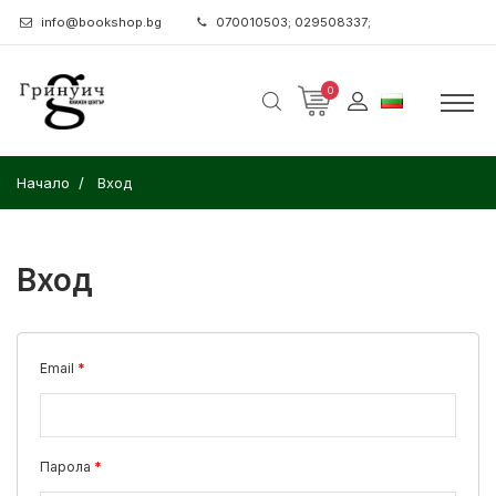
info@bookshop.bg
070010503; 029508337;
0
Начало
Вход
Вход
Email
Парола