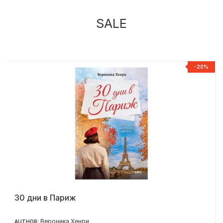
SALE
%
-20%
30 дни в Париж
Вероника Хенри
AUTHOR: