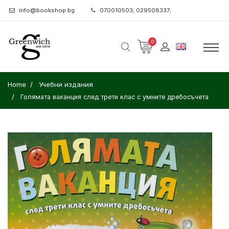
info@bookshop.bg
070010503; 029508337;
0
Home
Учебни издания
Голямата ваканция след трети клас с умните дребосъчета