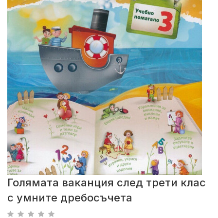
Голямата ваканция след трети клас
с умните дребосъчета