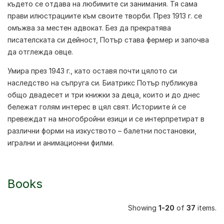
където се отдава на любимите си занимания. Тя сама
прави илюстрациите към своите творби. През 1913 г. се
омъжва за местен адвокат. Без да прекратява
писателската си дейност, Потър става фермер и започва
да отглежда овце.
Умира през 1943 г., като оставя почти цялото си
наследство на съпруга си.
Биатрикс Потър
публикува
общо двадесет и три книжки за деца, които и до днес
бележат голям интерес в цял свят. Историите ѝ се
превеждат на многобройни езици и се интерпретират в
различни форми на изкуството – балетни постановки,
игрални и анимационни филми.
Books
Showing
1-20
of
37
items.