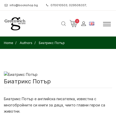
info@bookshop.bg
070010503; 029508337;
0
Home
Authors
Биатрикс Потър
Биатрикс Потър
Биатрикс Потър
е английска писателка, известна с
многобройните си книги за деца, чиито главни герои са
животни.