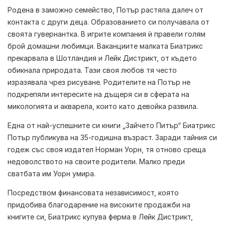
Родена в заможно семейство, Потър растяла далеч от
контакта с други деца. Образованието си получавала от
своята гувернантка. В игрите компания ѝ правели голям
брой домашни любимци. Ваканциите малката Биатрикс
прекарвала в Шотландия и Лейк Дистрикт, от където
обикнала природата. Тази своя любов тя често
изразявала чрез рисуване. Родителите на Потър не
подкрепяли интересите на дъщеря си в сферата на
микологията и акварела, които като девойка развила.
Една от най-успешните си книги „Зайчето Питър“
Биатрикс
Потър
публикува на 35-годишна възраст. Заради тайния си
годеж със своя издател Норман Уорн, тя отново среща
недоволството на своите родители. Малко преди
сватбата им Уорн умира.
Посредством финансовата независимост, която
придобива благодарение на високите продажби на
книгите си, Биатрикс купува ферма в Лейк Дистрикт,