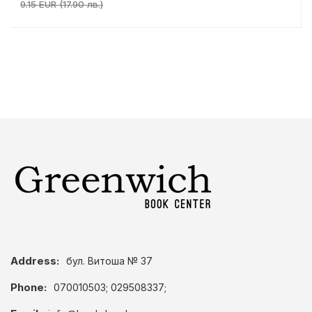
9.15 EUR (17.90 лв.)
Address:
бул. Витоша № 37
Phone:
070010503; 029508337;