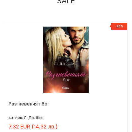
SALE
%
-20%
Разгневеният бог
Л. Дж. Шен
AUTHOR:
7.32 EUR (14.32 лв.)