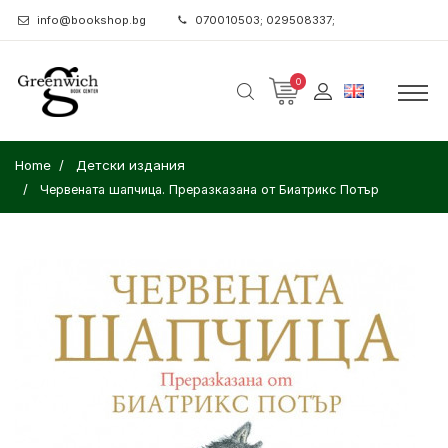
info@bookshop.bg
070010503; 029508337;
0
Home
Детски издания
Червената шапчица. Преразказана от Биатрикс Потър