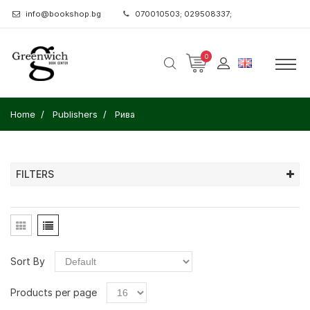
info@bookshop.bg
070010503; 029508337;
0
Home
Publishers
Рива
FILTERS
Sort By
Products per page