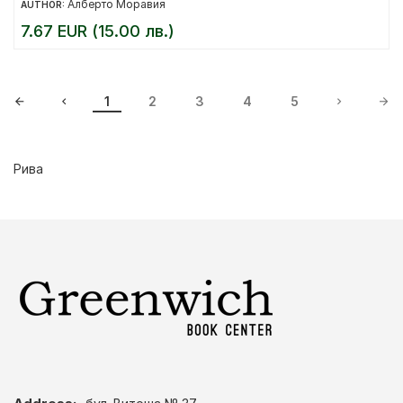
Алберто Моравия
AUTHOR:
7.67 EUR (15.00 лв.)
1
2
3
4
5
Рива