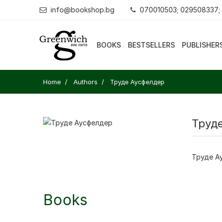
info@bookshop.bg
070010503; 029508337;
BOOKS
BESTSELLERS
PUBLISHER
Home
Authors
Труде Аусфелдер
Труд
Труде А
Books