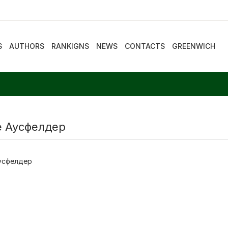
S
AUTHORS
RANKIGNS
NEWS
CONTACTS
GREENWICH
е Аусфелдер
усфелдер