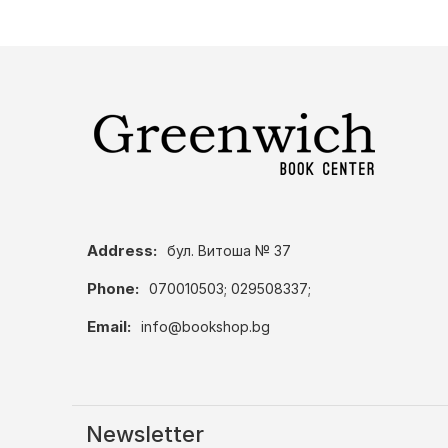
Address:
бул. Витоша № 37
Phone:
070010503; 029508337;
Email:
info@bookshop.bg
Newsletter