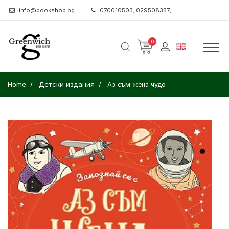
info@bookshop.bg
070010503; 029508337;
0
Home
Детски издания
Аз съм жена чудо