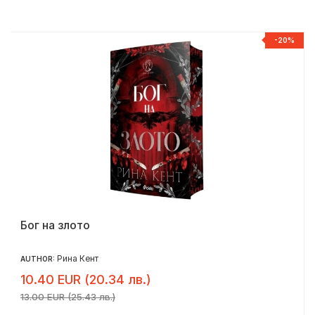
%
-20%
Бог на злото
Рина Кент
AUTHOR:
10.40 EUR (20.34 лв.)
13.00 EUR (25.43 лв.)