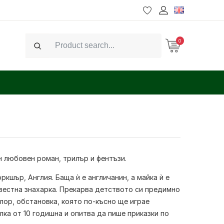
0
Search
 любовен роман, трилър и фентъзи.
кшър, Англия. Баща ѝ е англичанин, а майка ѝ е
известна знахарка. Прекарва детството си предимно
клор, обстановка, която по-късно ще играе
лка от 10 годишна и опитва да пише приказки по