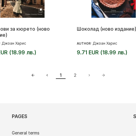
ови за кюрето (ново
Шоколад (ново издание
ие)
Джоан Харис
Джоан Харис
:
AUTHOR:
EUR (18.99 лв.)
9.71 EUR (18.99 лв.)
1
2
PAGES
General terms