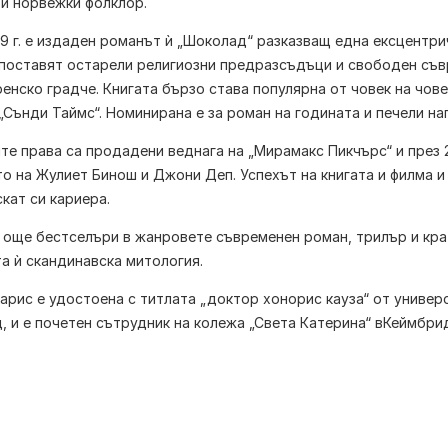
 и норвежки фолклор.
9 г. е издаден романът ѝ „Шоколад“ разказващ една ексцентри
поставят остарели религиозни предразсъдъци и свободен съвр
енско градче. Книгата бързо става популярна от човек на чове
„Сънди Таймс“. Номинирана е за роман на годината и печели наг
е права са продадени веднага на „Мирамакс Пикчърс“ и през 2
о на Жулиет Бинош и Джони Деп. Успехът на книгата и филма и 
кат си кариера.
още бестселъри в жанровете съвременен роман, трилър и крат
 ѝ скандинавска митология.
арис
е удостоена с титлата „доктор хонорис кауза“ от универ
, и е почетен сътрудник на колежа „Света Катерина“ вКеймбри