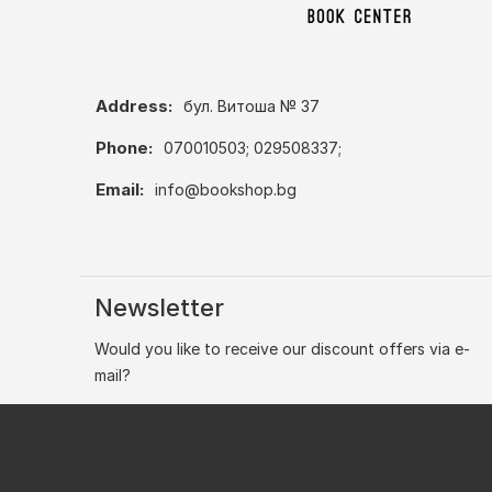
Address:
бул. Витоша № 37
Phone:
070010503; 029508337;
Email:
info@bookshop.bg
Newsletter
Would you like to receive our discount offers via e-
mail?