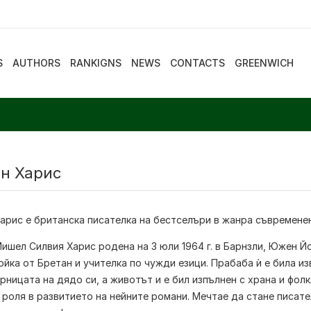
S
AUTHORS
RANKIGNS
NEWS
CONTACTS
GREENWICH
н Харис
арис
е британска писателка на бестселъри в жанра съвременен
ишел Силвия Харис
родена на 3 юли 1964 г. в Барнзли, Южен Йор
йка от Бретан и учителка по чужди езици. Прабаба ѝ е била 
рницата на дядо си, а животът и е бил изпълнен с храна и фол
роля в развитието на нейните романи. Мечтае да стане писате