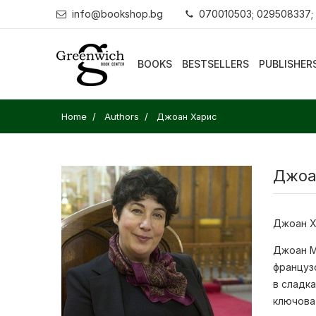
info@bookshop.bg
070010503; 029508337;
BOOKS
BESTSELLERS
PUBLISHER
Home
Authors
Джоан Харис
Джоа
Джоан Х
Джоан М
французо
в сладка
ключова 