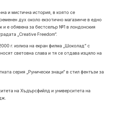
чна и мистична история, в която се
еменен дух около екзотично магазинче в едно
к и е обявена за бестселър №1 в лондонския
радата „Creative Freedom“.
000 г. излиза на екран филма „Шоколад“ с
носят световна слава и тя се отдава изцяло на
ката серия „Рунически знаци“ в стил фентъзи за
ситета на Хъдърсфийлд и университета на
дж.