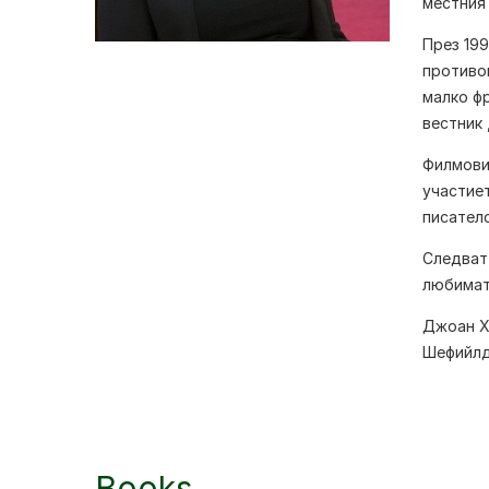
местния
През 199
противо
малко фр
вестник 
Филмовит
участиет
писателс
Следват 
любимата
Джоан Х
Шефийлд
Books