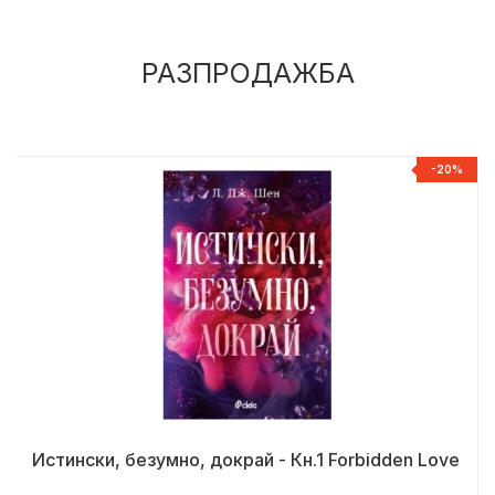
РАЗПРОДАЖБА
%
-20%
Истински, безумно, докрай - Кн.1 Forbidden Love