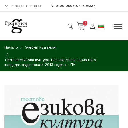
info@bookshop.bg
070010503; 029508337;
0
Начало
Учебни издания
Тестове езикова култура. Разсекретени варианти от
кандидатстудентската 2013 година – ПУ