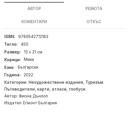
АВТОР
РЕВЮТА
КОМЕНТАРИ
ОТКЪС
ISBN:
9789542712183
Тегло:
450
Размер:
13 х 21 см
Корици:
Меки
Език:
Български
Година:
2022
Категории:
Нехудожествени издания
,
Туризъм.
Пътеводители, карти, атласи, глобуси
Автор:
Фиона Дънлоп
Издател:
Егмонт България