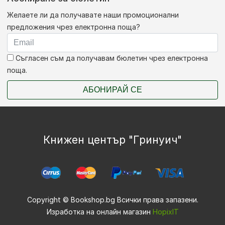
Желаете ли да получавате наши промоционални
предложения чрез електронна поща?
Съгласен съм да получавам бюлетин чрез електронна
поща.
АБОНИРАЙ СЕ
Книжен център "Гринуич"
Copyright © Bookshop.bg Всички права запазени.
Изработка на онлайн магазин
HopixIT