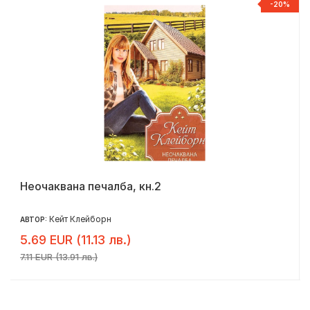
%
-20%
Неочаквана печалба, кн.2
Кейт Клейборн
АВТОР:
5.69 EUR (11.13 лв.)
7.11 EUR (13.91 лв.)