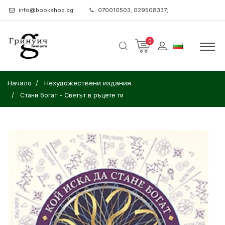
info@bookshop.bg
070010503; 029508337;
0
Начало
Нехудожествени издания
Стани богат - Светът в ръцете ти