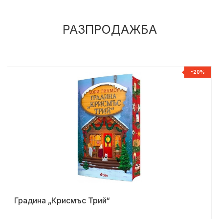
РАЗПРОДАЖБА
%
-20%
Градина „Крисмъс Трий“