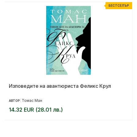
Р
БЕСТСЕЛЪР
Изповедите на авантюриста Феликс Крул
Томас Ман
АВТОР:
14.32 EUR (28.01 лв.)