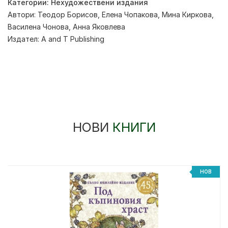
Категории:
Нехудожествени издания
Автори:
Теодор Борисов
,
Елена Чопакова
,
Мина Киркова
,
Василена Чонова
,
Анна Яковлева
Издател:
A and T Publishing
НОВИ
КНИГИ
НОВ