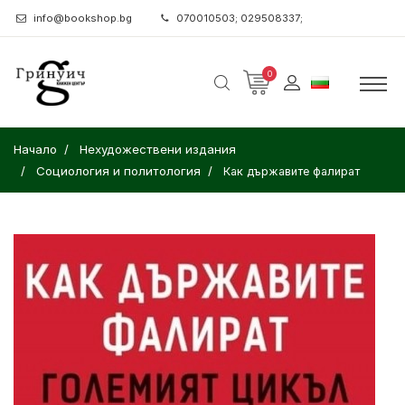
info@bookshop.bg
070010503; 029508337;
0
Начало
Нехудожествени издания
Социология и политология
Как държавите фалират