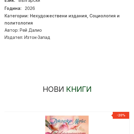
Език:
Български
Година:
2026
Категории:
Нехудожествени издания
,
Социология и
политология
Автор:
Рей Далио
Издател:
Изток-Запад
НОВИ
КНИГИ
-20%