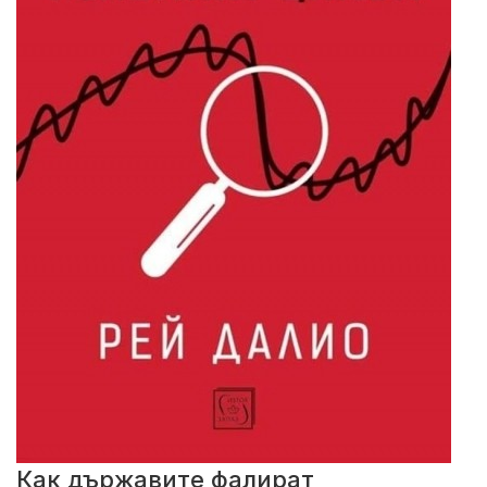
Как държавите фалират