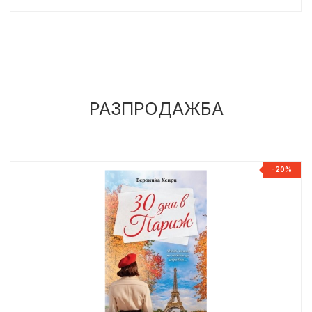
РАЗПРОДАЖБА
%
-20%