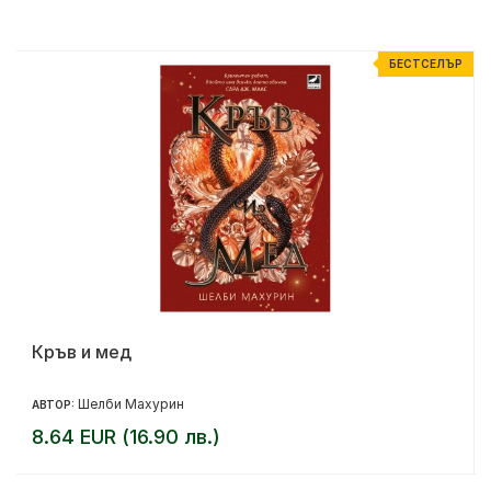
Р
БЕСТСЕЛЪР
Кръв и мед
Шелби Махурин
АВТОР:
8.64 EUR (16.90 лв.)