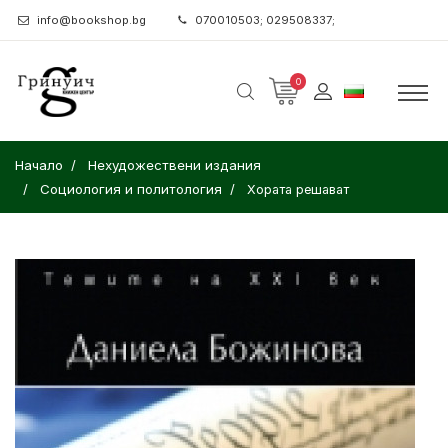
info@bookshop.bg
070010503; 029508337;
0
Начало
Нехудожествени издания
Социология и политология
Хората решават