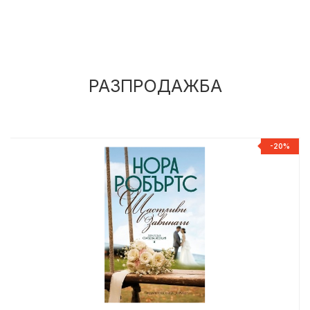
РАЗПРОДАЖБА
%
-20%