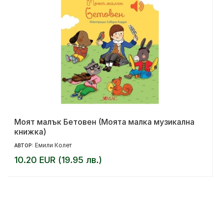
Моят малък Бетовен (Моята малка музикална
книжка)
Емили Колет
АВТОР:
10.20 EUR (19.95 лв.)