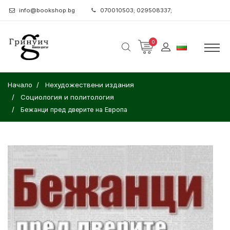
info@bookshop.bg
070010503; 029508337;
0
Начало
Нехудожествени издания
Социология и политология
Бежанци пред дверите на Европа