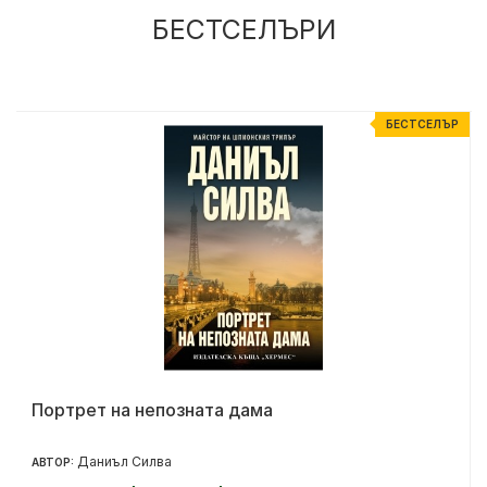
БЕСТСЕЛЪРИ
Р
БЕСТСЕЛЪР
Портрет на непозната дама
Даниъл Силва
АВТОР: