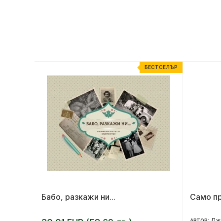
ЕСТСЕЛЪР
БЕСТСЕЛЪР
Бабо, разкажи ни...
Само пр
Дж
АВТОР: