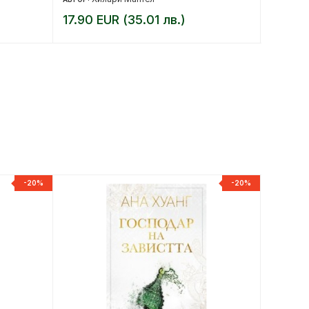
17.90 EUR (35.01 лв.)
8.18 E
-20%
-20%