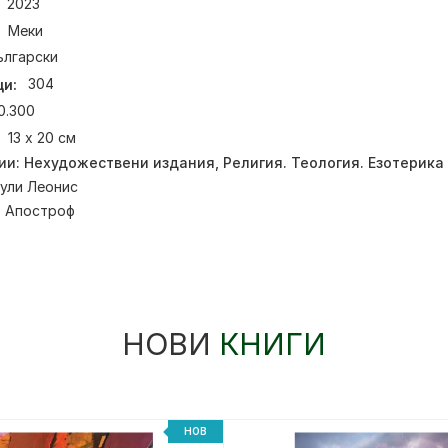
2023
Меки
ългарски
и:
304
0.300
13 х 20 см
ии:
Нехудожествени издания
,
Религия. Теология. Езотерика
ули Леонис
:
Апостроф
НОВИ
КНИГИ
НОВ