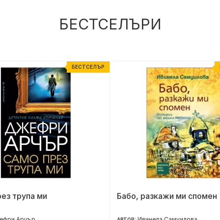
БЕСТСЕЛЪРИ
БЕСТСЕЛЪР
ез трупа ми
Бабо, разкажи ми спомен
ефри Арчър
Ивинела Самуилова
АВТОР: