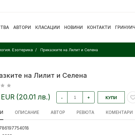
СТВА
АВТОРИ
КЛАСАЦИИ
НОВИНИ
КОНТАКТИ
ГРИНУИ
логия. Езотерика
Приказките на Лилит и Селена
азките на Лилит и Селена
 EUR (20.01 лв.)
-
+
КУПИ
ЛИ
ОПИСАНИЕ
АВТОР
РЕВЮТА
КОМЕНТАРИ
786197754018