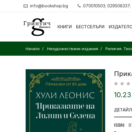
info@bookshop.bg
070010503; 029508337;
КНИГИ
БЕСТСЕЛЪРИ
ИЗДАТЕЛ
Начало
Нехудожествени издания
Религия. Тео
Прик
10.23
ДЕТАЙ
ISBN:
9