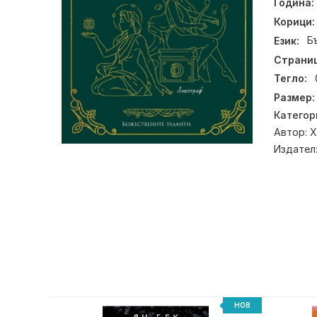
Година:
Корици:
Език:
Б
Страниц
Тегло:
Размер:
Категор
Автор:
Х
Издател
НОВ
НОВ