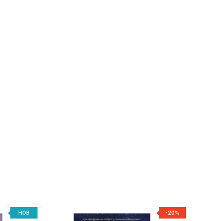
НОВ
-20%