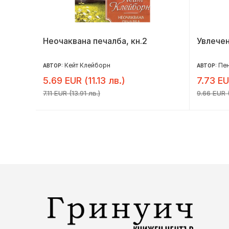
(с
Неочаквана печалба, кн.2
Увлече
Кейт Клейборн
Пе
АВТОР:
АВТОР:
5.69 EUR (11.13 лв.)
7.73 EU
7.11 EUR (13.91 лв.)
9.66 EUR (