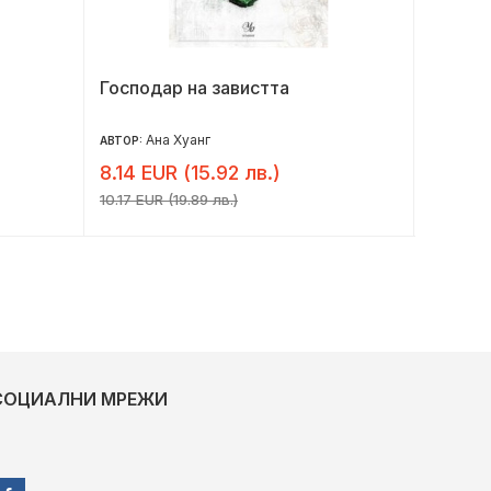
Господар на завистта
Белл
Ана Хуанг
Ан
АВТОР:
АВТОР:
8.14 EUR (15.92 лв.)
5.28 E
10.17 EUR (19.89 лв.)
6.60 EUR 
СОЦИАЛНИ МРЕЖИ