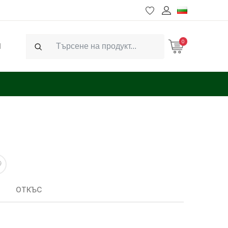
0
Ч
Search
ОТКЪС