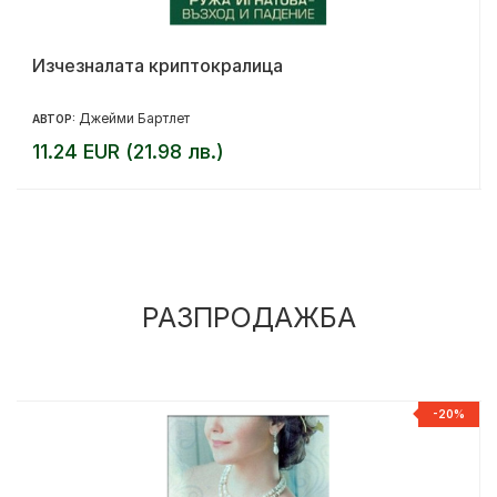
Изчезналата криптокралица
Джейми Бартлет
АВТОР:
11.24 EUR (21.98 лв.)
РАЗПРОДАЖБА
%
-20%