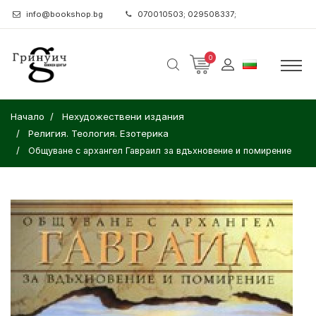
info@bookshop.bg
070010503; 029508337;
0
Начало
Нехудожествени издания
Религия. Теология. Езотерика
Общуване с архангел Гавраил за вдъхновение и помирение