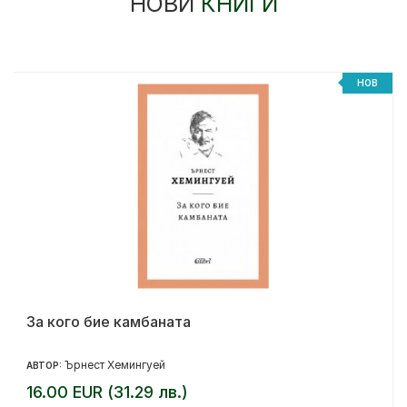
НОВИ
КНИГИ
%
НОВ
За кого бие камбаната
Ърнест Хемингуей
АВТОР:
16.00 EUR (31.29 лв.)