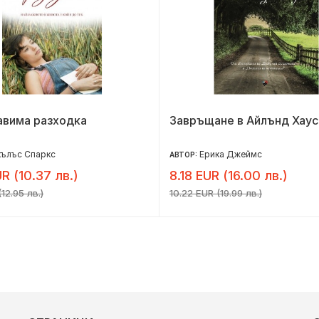
авима разходка
Завръщане в Айлънд Хаус
кълъс Спаркс
Ерика Джеймс
АВТОР:
R (10.37 лв.)
8.18 EUR (16.00 лв.)
12.95 лв.)
10.22 EUR (19.99 лв.)