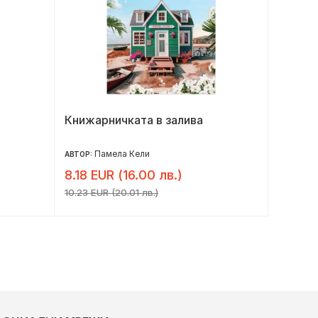
Книжарничката в залива
Когато
Памела Кели
Л
АВТОР:
АВТОР:
8.18 EUR (16.00 лв.)
7.36 E
10.23 EUR (20.01 лв.)
9.20 EUR 