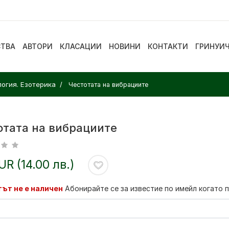
СТВА
АВТОРИ
КЛАСАЦИИ
НОВИНИ
КОНТАКТИ
ГРИНУИ
логия. Езотерика
Честотата на вибрациите
отата на вибрациите
EUR (14.00 лв.)
ът не е наличен
Абонирайте се за известие по имейл когато 