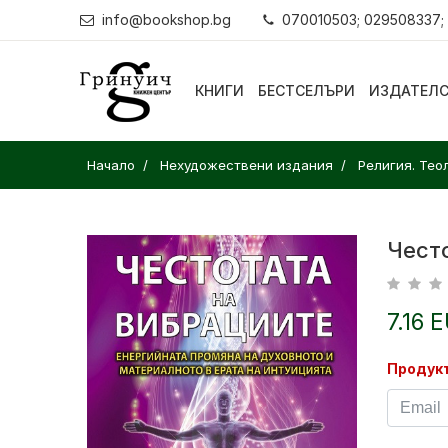
info@bookshop.bg
070010503; 029508337;
КНИГИ
БЕСТСЕЛЪРИ
ИЗДАТЕЛ
Начало
Нехудожествени издания
Религия. Тео
Чест
7.16 
Продукт