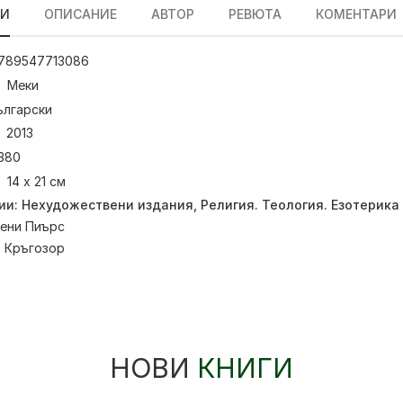
ЛИ
ОПИСАНИЕ
АВТОР
РЕВЮТА
КОМЕНТАРИ
789547713086
Меки
ългарски
2013
380
14 х 21 см
ии:
Нехудожествени издания
,
Религия. Теология. Езотерика
ени Пиърс
:
Кръгозор
НОВИ
КНИГИ