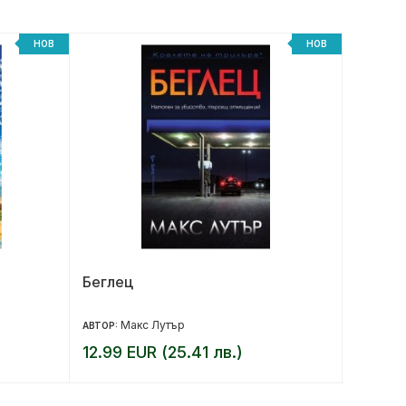
НОВ
НОВ
Беглец
Моят м
малка 
Макс Лутър
Ем
АВТОР:
АВТОР:
12.99 EUR (25.41 лв.)
10.20 