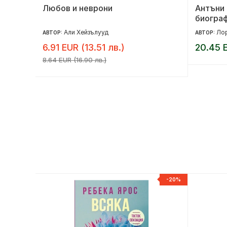
Любов и неврони
Антъни 
биогра
Али Хейзълууд
Ло
АВТОР:
АВТОР:
6.91 EUR (13.51 лв.)
20.45 
8.64 EUR (16.90 лв.)
-20%
-20%