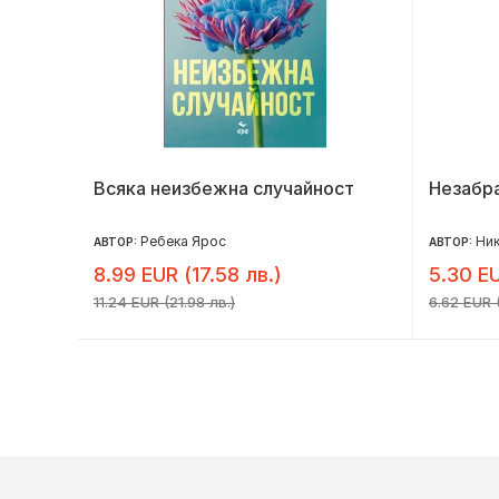
Всяка неизбежна случайност
Незабр
Ребека Ярос
Ни
АВТОР:
АВТОР:
8.99 EUR (17.58 лв.)
5.30 EU
11.24 EUR (21.98 лв.)
6.62 EUR (