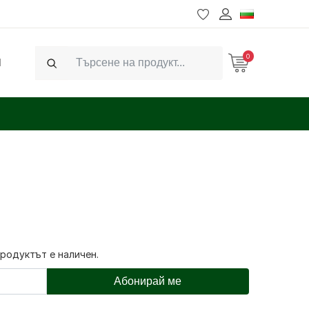
0
Ч
Search
продуктът е наличен.
Абонирай ме