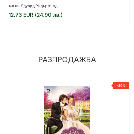
Едуард Ръдърфърд
АВТОР:
12.73 EUR (24.90 лв.)
РАЗПРОДАЖБА
%
-20%