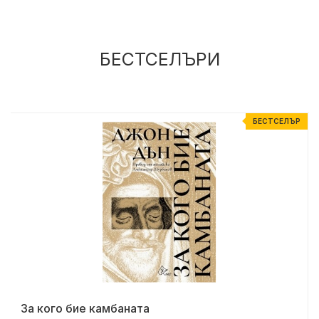
БЕСТСЕЛЪРИ
Р
БЕСТСЕЛЪР
За кого бие камбаната