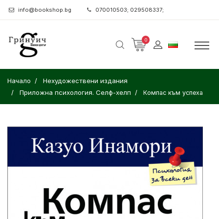
info@bookshop.bg
070010503; 029508337;
0
Начало
Нехудожествени издания
Приложна психология. Селф-хелп
Компас към успеха