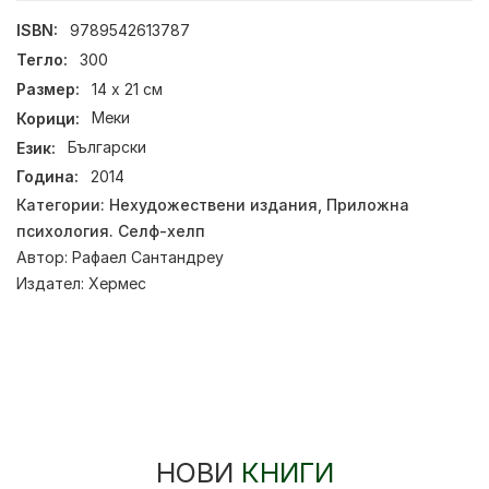
ISBN:
9789542613787
Тегло:
300
Размер:
14 х 21 см
Корици:
Меки
Език:
Български
Година:
2014
Категории:
Нехудожествени издания
,
Приложна
психология. Селф-хелп
Автор:
Рафаел Сантандреу
Издател:
Хермес
НОВИ
КНИГИ