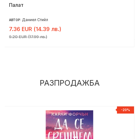
Палат
Даниел Стийл
АВТОР:
7.36 EUR (14.39 лв.)
9.20 EUR (17.99 лв.)
РАЗПРОДАЖБА
%
-20%