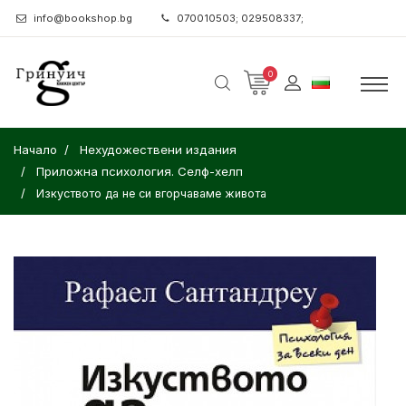
info@bookshop.bg
070010503; 029508337;
0
Начало
Нехудожествени издания
Приложна психология. Селф-хелп
Изкуството да не си вгорчаваме живота