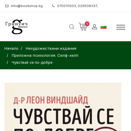
info@bookshop.bg
070010503; 029508337;
0
Начало
Нехудожествени издания
Приложна психология. Селф-хелп
Чувствай се по-добре