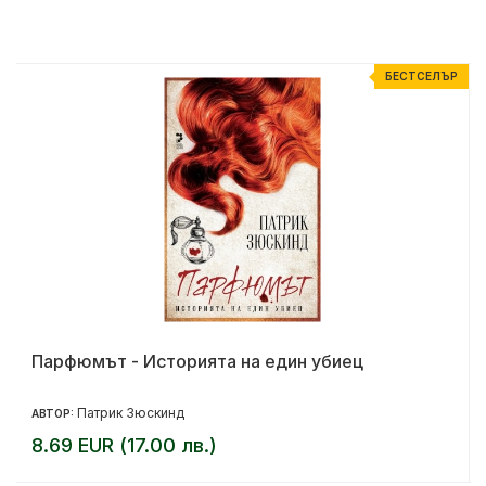
Р
БЕСТСЕЛЪР
Парфюмът - Историята на един убиец
Патрик Зюскинд
АВТОР:
8.69 EUR (17.00 лв.)