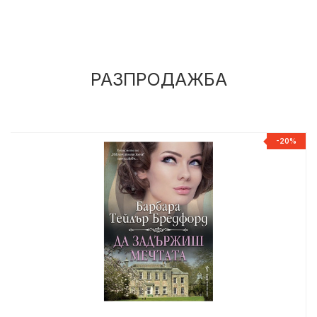
РАЗПРОДАЖБА
%
-20%