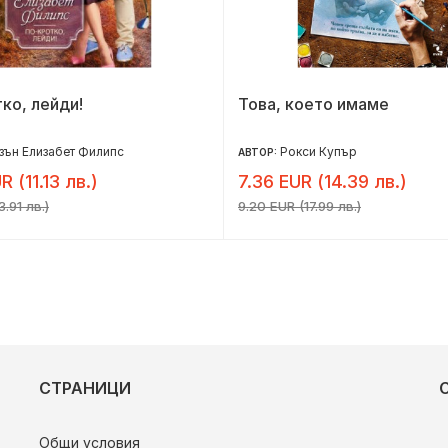
ко, лейди!
Това, което имаме
ън Елизабет Филипс
Рокси Купър
АВТОР:
R (11.13 лв.)
7.36 EUR (14.39 лв.)
3.91 лв.)
9.20 EUR (17.99 лв.)
СТРАНИЦИ
Общи условия