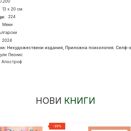
0.200
13 х 20 см
и:
224
Меки
ългарски
2024
ии:
Нехудожествени издания
,
Приложна психология. Селф-
ули Леонис
:
Апостроф
НОВИ
КНИГИ
-20%