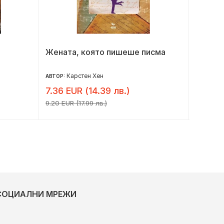
Жената, която пишеше писма
Семей
Карстен Хен
Да
АВТОР:
АВТОР:
7.36 EUR (14.39 лв.)
7.36 E
9.20 EUR (17.99 лв.)
9.20 EUR 
СОЦИАЛНИ МРЕЖИ