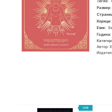
Тегло:
Размер:
Страниц
Корици:
Език:
Б
Година:
Категор
Автор:
Х
Издател
НОВ
НОВ