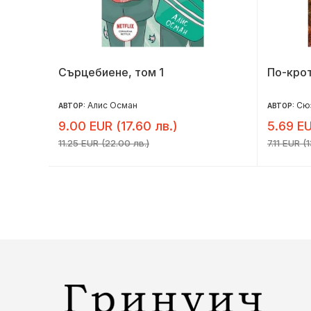
Сърцебиене, том 1
По-крот
Алис Осман
Сюз
АВТОР:
АВТОР:
9.00 EUR (17.60 лв.)
5.69 EU
11.25 EUR (22.00 лв.)
7.11 EUR (1