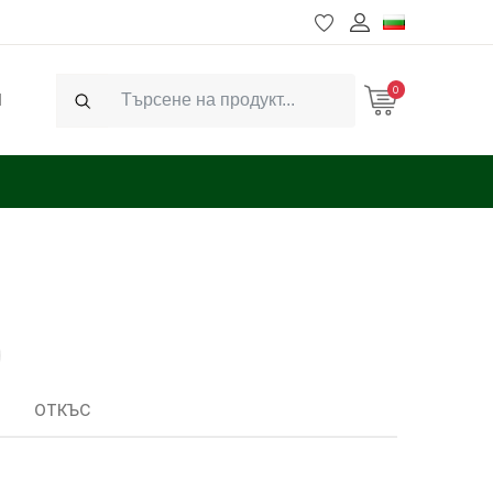
0
Ч
Search
ОТКЪС