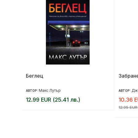
ота ти
Беглец
Забран
Макс Лутър
Дж
АВТОР:
АВТОР:
12.99 EUR (25.41 лв.)
10.36 E
12.95 EUR 