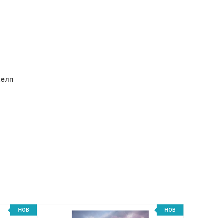
хелп
НОВ
НОВ