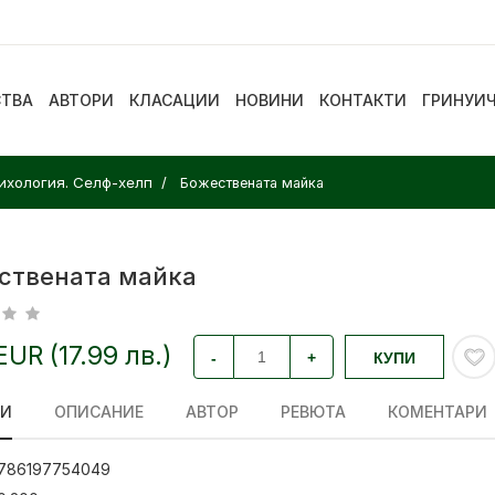
СТВА
АВТОРИ
КЛАСАЦИИ
НОВИНИ
КОНТАКТИ
ГРИНУИ
ихология. Селф-хелп
Божествената майка
ствената майка
EUR (17.99 лв.)
-
+
КУПИ
ЛИ
ОПИСАНИЕ
АВТОР
РЕВЮТА
КОМЕНТАРИ
786197754049