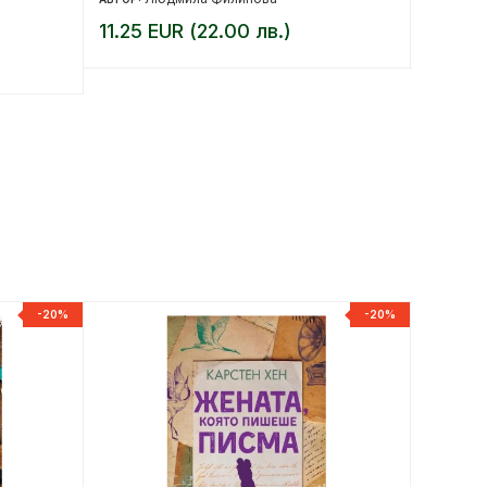
11.25 EUR (22.00 лв.)
7.67 E
-20%
-20%