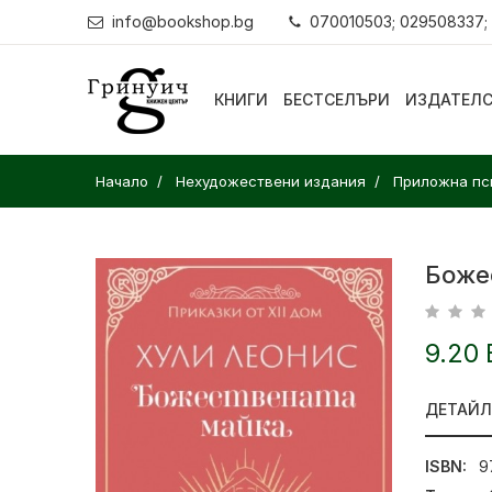
info@bookshop.bg
070010503; 029508337;
КНИГИ
БЕСТСЕЛЪРИ
ИЗДАТЕЛ
Начало
Нехудожествени издания
Приложна пс
Боже
9.20 
ДЕТАЙ
ISBN:
9