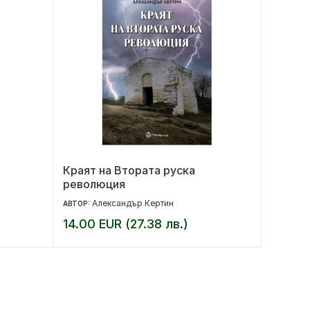
Краят на Втората руска
Дифере
революция
психич
Александър Кертин
Ге
АВТОР:
АВТОР:
14.00 EUR (27.38 лв.)
25.00 