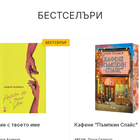
БЕСТСЕЛЪРИ
БЕСТСЕЛЪР
ме с твоето име
Кафене "Пъмпкин Спайс"
дре Асиман
Лори Гилмор
АВТОР: