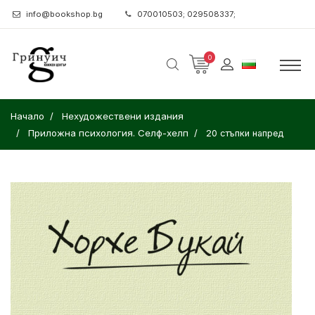
info@bookshop.bg
070010503; 029508337;
0
Начало
Нехудожествени издания
Приложна психология. Селф-хелп
20 стъпки напред