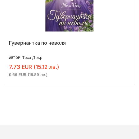
Гувернантка по неволя
Теса Деър
АВТОР:
7.73 EUR (15.12 лв.)
9.66 EUR (18.89 лв.)