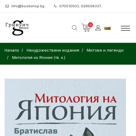
info@bookshop.bg
070010503; 029508337;
0
Начало
Нехудожествени издания
Митове и легенди
Митология на Япония (тв. к.)