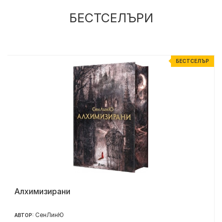
БЕСТСЕЛЪРИ
Р
БЕСТСЕЛЪР
Алхимизирани
СенЛинЮ
АВТОР: