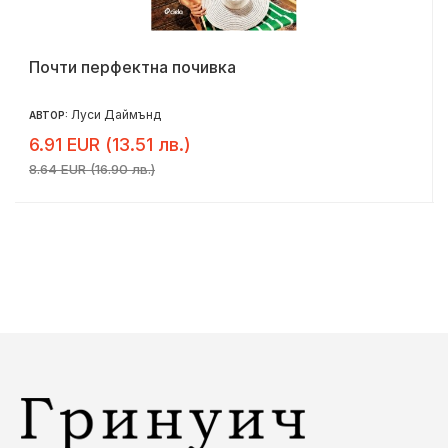
Почти перфектна почивка
Луси Даймънд
АВТОР:
6.91 EUR (13.51 лв.)
8.64 EUR (16.90 лв.)