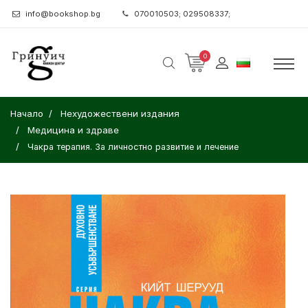
info@bookshop.bg
070010503; 029508337;
0
Начало
Нехудожествени издания
Медицина и здраве
Чакра терапия. За личностно развитие и лечение