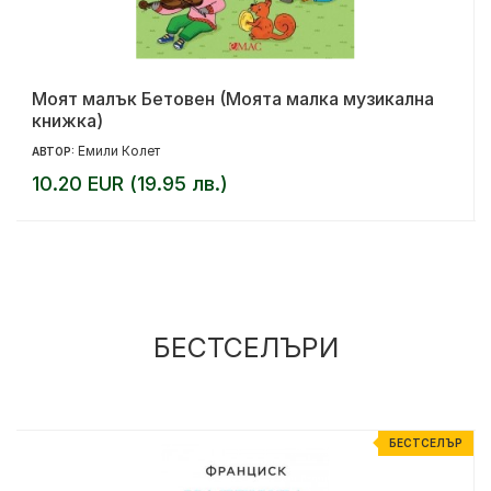
Моят малък Бетовен (Моята малка музикална
книжка)
Емили Колет
АВТОР:
10.20 EUR (19.95 лв.)
БЕСТСЕЛЪРИ
Р
БЕСТСЕЛЪР