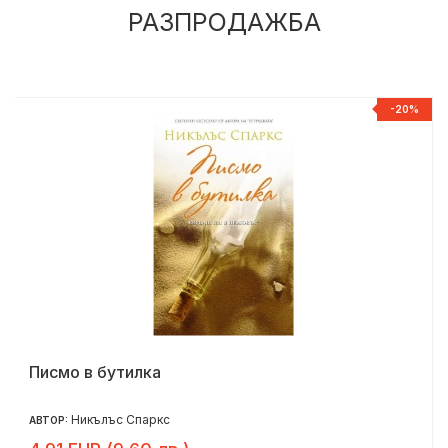
РАЗПРОДАЖБА
%
-20%
Писмо в бутилка
Никълъс Спаркс
АВТОР: