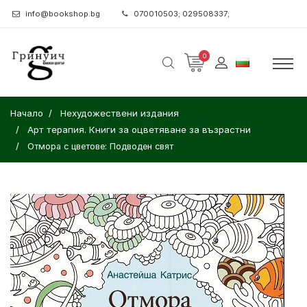
info@bookshop.bg
070010503; 029508337;
0
Начало
Нехудожествени издания
Арт терапия. Книги за оцветяване за възрастни
Отмора с цветове: Подводен свят