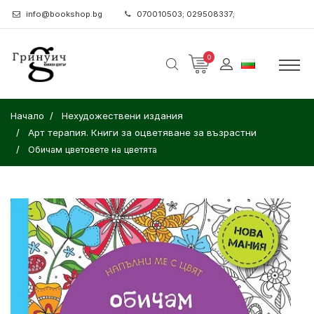
info@bookshop.bg
070010503; 029508337;
0
Начало
Нехудожествени издания
Арт терапия. Книги за оцветяване за възрастни
Обичам цветовете на цветята