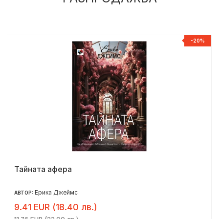
%
-20%
Тайната афера
Ерика Джеймс
АВТОР:
9.41 EUR (18.40 лв.)
11.76 EUR (23.00 лв.)