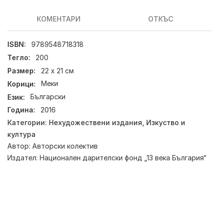
КОМЕНТАРИ
ОТКЪС
ISBN:
9789548718318
Тегло:
200
Размер:
22 x 21 см
Корици:
Меки
Език:
Български
Година:
2016
Категории:
Нехудожествени издания
,
Изкуство и
култура
Автор:
Авторски колектив
Издател:
Национален дарителски фонд „13 века България“