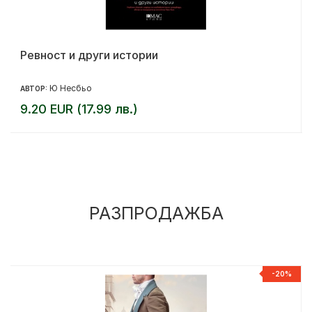
Ревност и други истории
Ю Несбьо
АВТОР:
9.20 EUR (17.99 лв.)
РАЗПРОДАЖБА
%
-20%