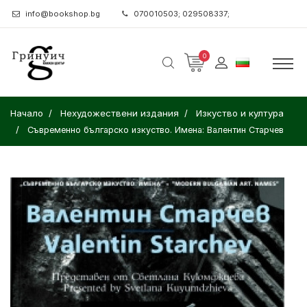
info@bookshop.bg
070010503; 029508337;
0
Начало
Нехудожествени издания
Изкуство и култура
Съвременно българско изкуство. Имена: Валентин Старчев