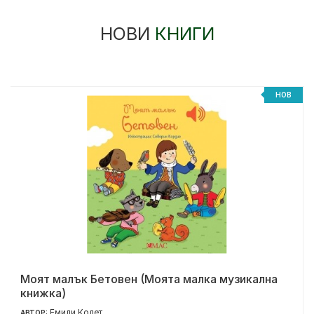
НОВИ
КНИГИ
НОВ
Моят малък Бетовен (Моята малка музикална
книжка)
Емили Колет
АВТОР: