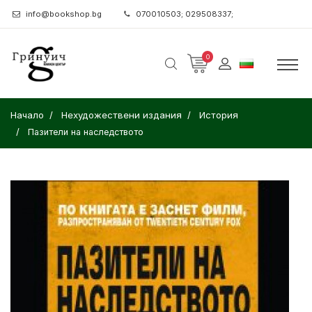
info@bookshop.bg
070010503; 029508337;
0
Начало
Нехудожествени издания
История
Пазители на наследството