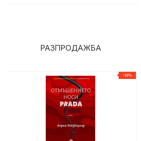
РАЗПРОДАЖБА
%
-20%