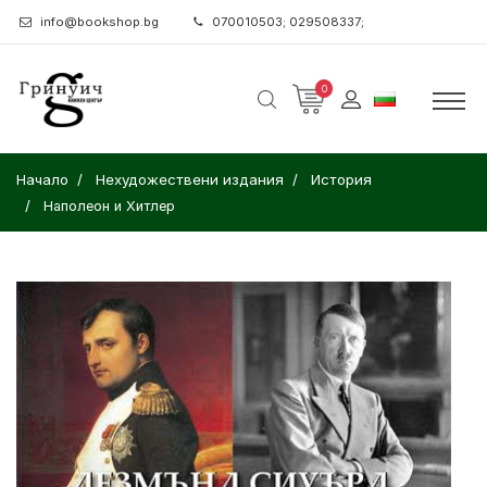
info@bookshop.bg
070010503; 029508337;
0
Начало
Нехудожествени издания
История
Наполеон и Хитлер