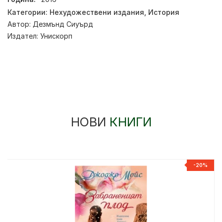
Категории:
Нехудожествени издания
,
История
Автор:
Дезмънд Сиуърд
Издател:
Унискорп
НОВИ
КНИГИ
-20%