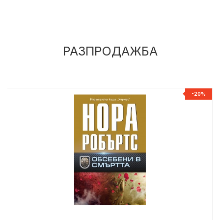
РАЗПРОДАЖБА
%
-20%