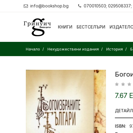
info@bookshop.bg
070010503; 029508337;
КНИГИ
БЕСТСЕЛЪРИ
ИЗДАТЕЛ
Начало
Нехудожествени издания
История
Б
Бого
7.67 
ДЕТАЙ
ISBN:
9