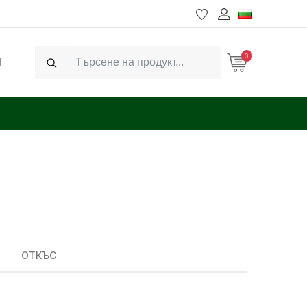
0
Ч
Search
ОТКЪС