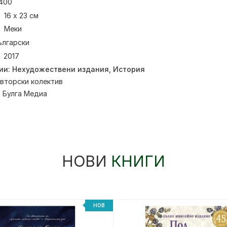
400
16 x 23 см
Меки
ългарски
2017
ии:
Нехудожествени издания
,
История
вторски колектив
:
Булга Медиа
НОВИ
КНИГИ
НОВ