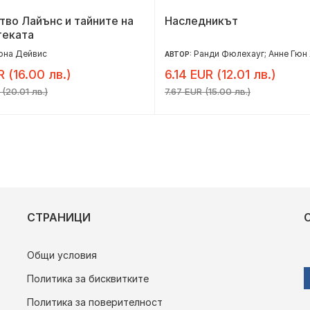
во Лайънс и тайните на
Наследникът
теката
она Дейвис
Ранди Фюлехауг; Анне Гюн 
АВТОР:
R (16.00 лв.)
6.14 EUR (12.01 лв.)
(20.01 лв.)
7.67 EUR (15.00 лв.)
СТРАНИЦИ
Общи условия
Политика за бисквитките
Политика за поверителност