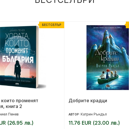
БЕСТСЕЛЪР
 които променят
Добрите крадци
я, книга 2
ниел Пенев
Катрин Ръндъл
АВТОР:
UR (26.95 лв.)
11.76 EUR (23.00 лв.)