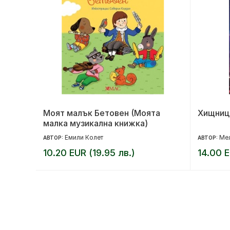
но
Моят малък Бетовен (Моята
Хищниц
малка музикална книжка)
Емили Колет
Мел
АВТОР:
АВТОР:
10.20 EUR (19.95 лв.)
14.00 E