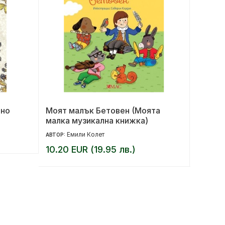
лно
Моят малък Бетовен (Моята
Хищни
малка музикална книжка)
Емили Колет
Ме
АВТОР:
АВТОР:
10.20 EUR (19.95 лв.)
14.00 