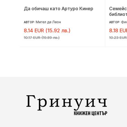
Да обичаш като Артуро Кинер
Семейст
библио
Мигел де Леон
Фи
АВТОР:
АВТОР:
8.14 EUR (15.92 лв.)
8.18 EU
10.17 EUR (19.89 лв.)
10.23 EUR 