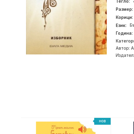
Тегло:
Размер:
Корици:
Език:
Б
Година:
Категор
Автор:
А
Издател
НОВ
НОВ