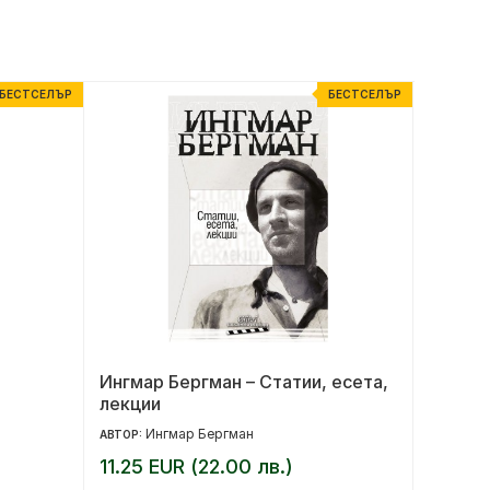
БЕСТСЕЛЪР
БЕСТСЕЛЪР
Ингмар Бергман – Статии, есета,
Красив
лекции
Ингмар Бергман
Са
АВТОР:
АВТОР:
11.25 EUR (22.00 лв.)
11.20 