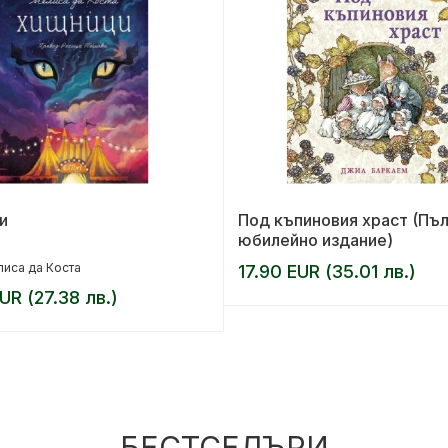
и
Под къпиновия храст (Пъ
юбилейно издание)
иса да Коста
17.90 EUR (35.01 лв.)
UR (27.38 лв.)
БЕСТСЕЛЪРИ