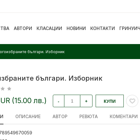
СТВА
АВТОРИ
КЛАСАЦИИ
НОВИНИ
КОНТАКТИ
ГРИНУИ
огоизбраните българи. Изборник
избраните българи. Изборник
EUR (15.00 лв.)
-
+
КУПИ
ЛИ
ОПИСАНИЕ
АВТОР
РЕВЮТА
КОМЕНТАРИ
789549670059