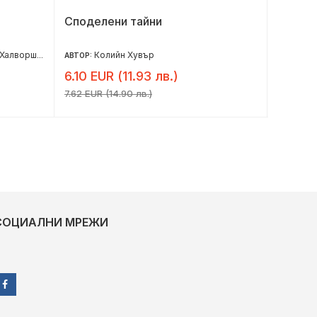
Споделени тайни
Завръщ
Халворшен
Колийн Хувър
Е
АВТОР:
АВТОР:
6.10 EUR (11.93 лв.)
8.18 E
7.62 EUR (14.90 лв.)
10.22 EUR
СОЦИАЛНИ МРЕЖИ