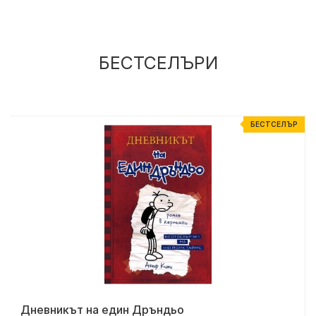
БЕСТСЕЛЪРИ
Р
БЕСТСЕЛЪР
Дневникът на един Дръндьо