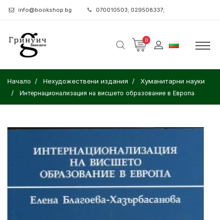
info@bookshop.bg
070010503; 029508337;
0
Начало
Нехудожествени издания
Хуманитарни науки
Интернационализация на висшето образование в Европа