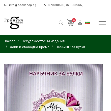
info@bookshop.bg
070010503; 029508337;
0
Начало
Нехудожествени издания
Хоби и свободно време
Наръчник за булки