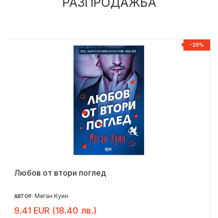
РАЗПРОДАЖБА
%
-20%
Любов от втори поглед
Меган Куин
АВТОР:
9.41 EUR (18.40 лв.)