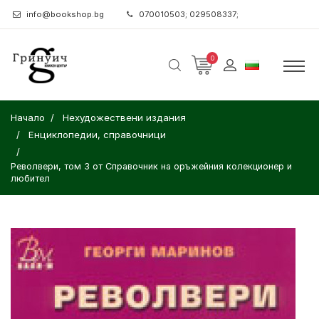
info@bookshop.bg
070010503; 029508337;
0
Начало
Нехудожествени издания
Енциклопедии, справочници
Револвери, том 3 от Справочник на оръжейния колекционер и
любител