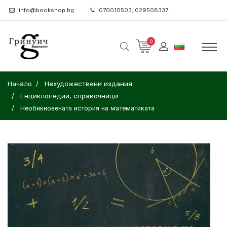
info@bookshop.bg
070010503; 029508337;
0
Начало
Нехудожествени издания
Енциклопедии, справочници
Необикновената история на математиката