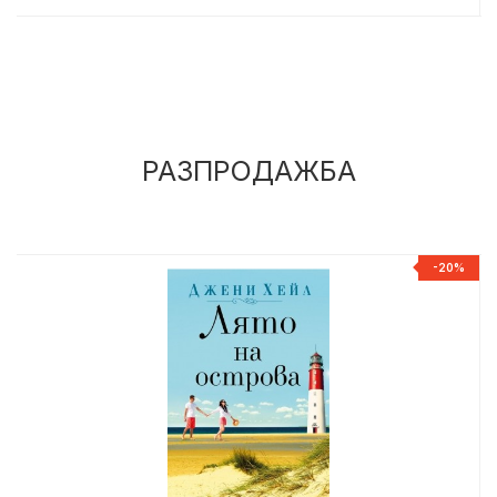
РАЗПРОДАЖБА
%
-20%