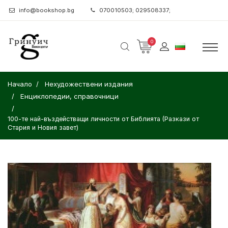
info@bookshop.bg
070010503; 029508337;
0
Начало
Нехудожествени издания
Енциклопедии, справочници
100-те най-въздействащи личности от Библията (Разкази от
Стария и Новия завет)