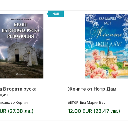
НОВ
а Втората руска
Жените от Нотр Дам
ция
ксандър Кертин
Ева Мария Баст
АВТОР:
UR (27.38 лв.)
12.00 EUR (23.47 лв.)