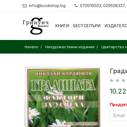
info@bookshop.bg
070010503; 029508337;
КНИГИ
БЕСТСЕЛЪРИ
ИЗДАТЕЛ
Начало
Нехудожествени издания
Цветарство 
Гради
10.22
Продукт