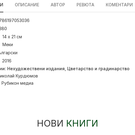
ЛИ
ОПИСАНИЕ
АВТОР
РЕВЮТА
КОМЕНТАРИ
786197053036
380
14 x 21 см
Меки
ългарски
2016
ии:
Нехудожествени издания
,
Цветарство и градинарство
иколай Курдюмов
:
Рубикон медиа
НОВИ
КНИГИ