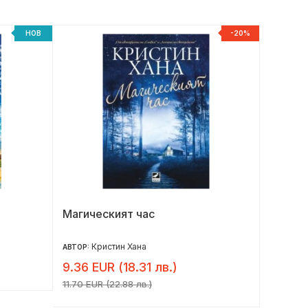
НОВ
-20%
Магическият час
Театри
Кристин Хана
Д
АВТОР:
АВТОР:
9.36 EUR (18.31 лв.)
13.00 
11.70 EUR (22.88 лв.)