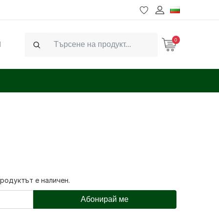
0
Ч
Search
продуктът е наличен.
Абонирай ме