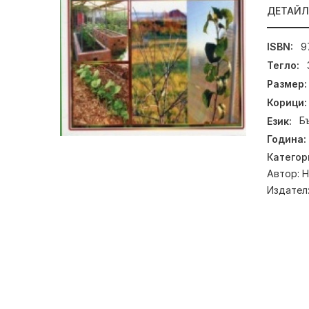
ДЕТАЙ
ISBN:
9
Тегло:
Размер:
Корици:
Език:
Б
Година:
Категор
Автор:
Н
Издател