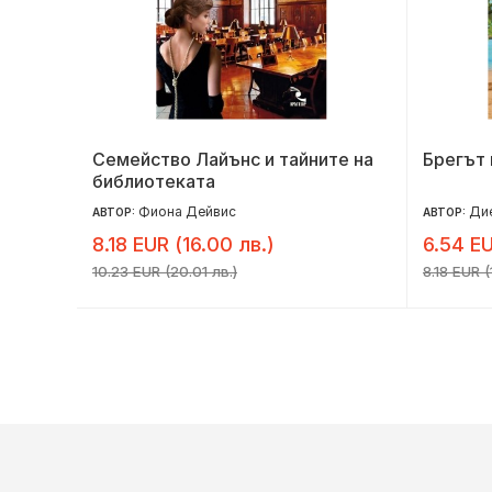
ято
Семейство Лайънс и тайните на
Брегът 
библиотеката
Фиона Дейвис
Дие
АВТОР:
АВТОР:
8.18 EUR (16.00 лв.)
6.54 EU
10.23 EUR (20.01 лв.)
8.18 EUR (