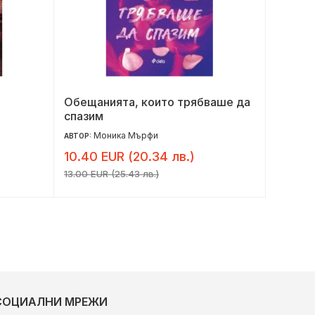
Обещанията, които трябваше да
Закуск
спазим
Моника Мърфи
Ем
АВТОР:
АВТОР:
10.40 EUR (20.34 лв.)
9.00 E
13.00 EUR (25.43 лв.)
11.25 EU
СОЦИАЛНИ МРЕЖИ