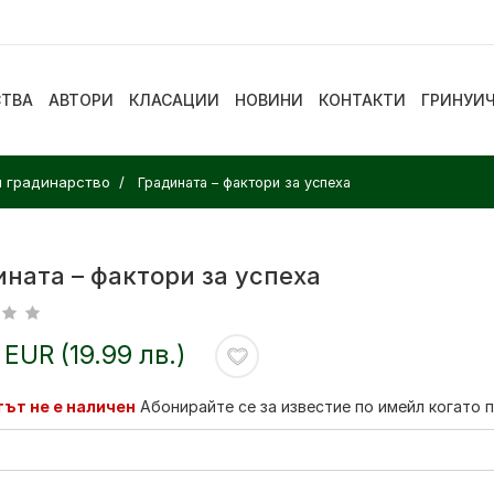
СТВА
АВТОРИ
КЛАСАЦИИ
НОВИНИ
КОНТАКТИ
ГРИНУИ
и градинарство
Градината – фактори за успеха
ната – фактори за успеха
 EUR (19.99 лв.)
ът не е наличен
Абонирайте се за известие по имейл когато 