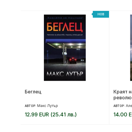
НОВ
НОВ
на
Беглец
Краят н
револю
Макс Лутър
Але
АВТОР:
АВТОР:
12.99 EUR (25.41 лв.)
14.00 E