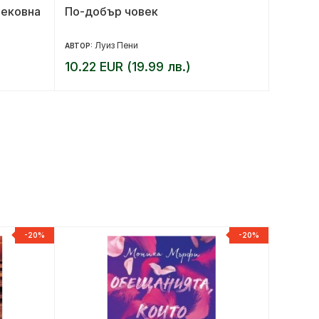
вековна
По-добър човек
Безмъ
Луиз Пени
П
АВТОР:
АВТОР:
10.22 EUR (19.99 лв.)
11.25 
-20%
-20%