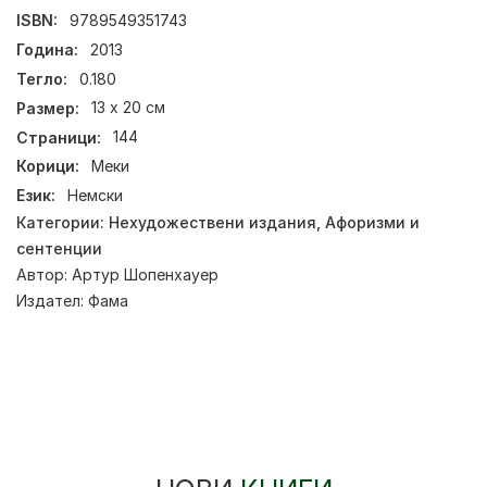
ISBN:
9789549351743
Година:
2013
Тегло:
0.180
Размер:
13 х 20 см
Страници:
144
Корици:
Меки
Език:
Немски
Категории:
Нехудожествени издания
,
Афоризми и
сентенции
Автор:
Артур Шопенхауер
Издател:
Фама