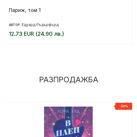
Париж, том 1
Едуард Ръдърфърд
АВТОР:
12.73 EUR (24.90 лв.)
РАЗПРОДАЖБА
%
-20%