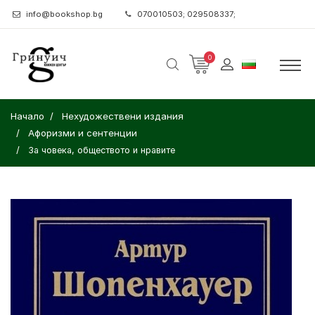
info@bookshop.bg
070010503; 029508337;
0
Начало
Нехудожествени издания
Афоризми и сентенции
За човека, обществото и нравите