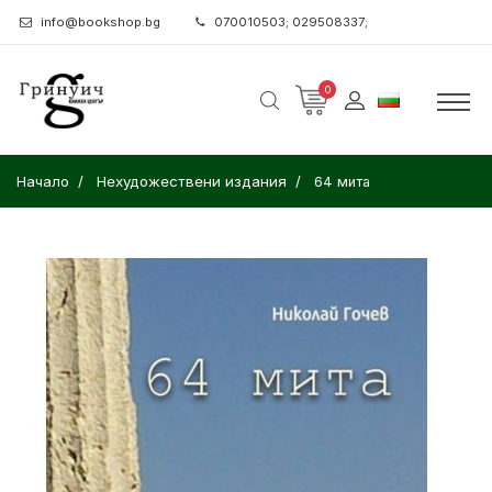
info@bookshop.bg
070010503; 029508337;
0
Начало
Нехудожествени издания
64 мита