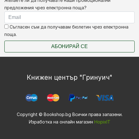
Желаете ли да получавате наши промоционални
предложения чрез електронна поща?
Съгласен съм да получавам бюлетин чрез електронна
поща.
АБОНИРАЙ СЕ
Книжен център "Гринуич"
Copyright © Bookshop.bg Всички права запазени.
Изработка на онлайн магазин
HopixIT