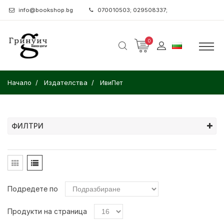
info@bookshop.bg
070010503; 029508337;
0
Начало
Издателства
ИвиПет
ФИЛТРИ
Подредете по
Продукти на страница