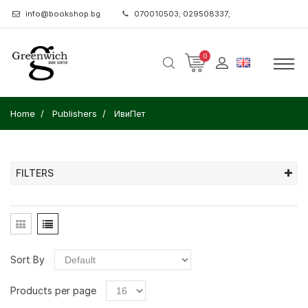
info@bookshop.bg
070010503; 029508337;
0
Home
Publishers
ИвиПет
FILTERS
Sort By
Products per page