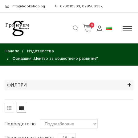
info@bookshop.bg
070010503; 029508337;
0
Начало
Издателства
Фондация „Център за обществено развитие“
ФИЛТРИ
Подредете по
Продукти на страница