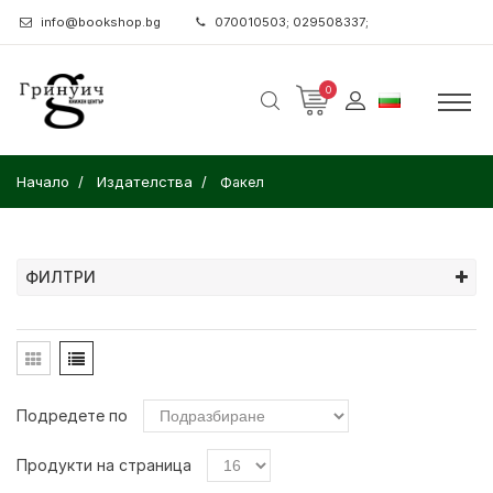
info@bookshop.bg
070010503; 029508337;
0
Начало
Издателства
Факел
ФИЛТРИ
Подредете по
Продукти на страница